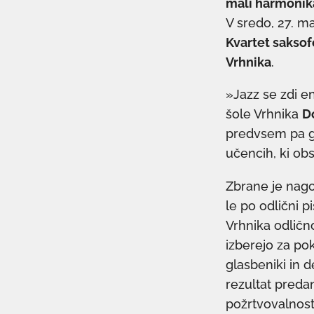
mali harmonika
V sredo, 27. m
Kvartet sakso
Vrhnika
.
»Jazz se zdi e
šole Vrhnika
D
predvsem pa goj
učencih, ki ob
Zbrane je nago
le po odlični 
Vrhnika odličn
izberejo za pokl
glasbeniki in d
rezultat preda
požrtvovalnost