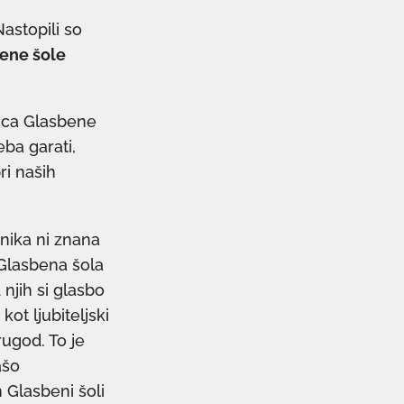
astopili so
ene šole
jica Glasbene
reba garati,
ri naših
rhnika ni znana
»Glasbena šola
njih si glasbo
kot ljubiteljski
rugod. To je
ašo
 Glasbeni šoli