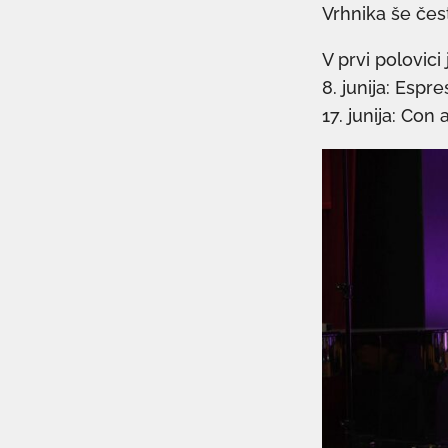
Vrhnika še česti
V prvi polovici
8. junija: Espre
17. junija: Con