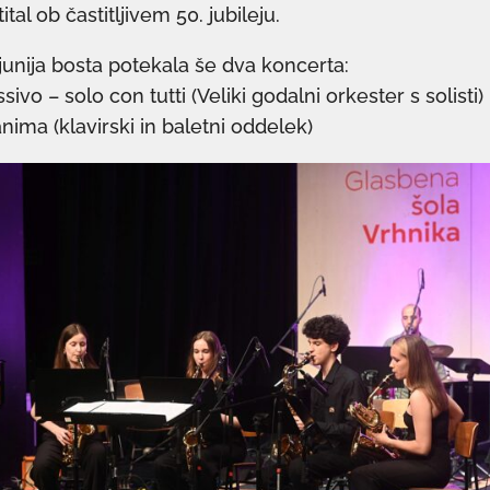
tal ob častitljivem 50. jubileju.
 junija bosta potekala še dva koncerta:
ssivo – solo con tutti (Veliki godalni orkester s solisti)
 anima (klavirski in baletni oddelek)