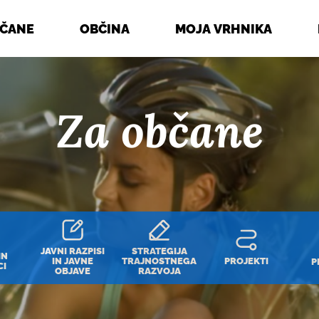
BČANE
OBČINA
MOJA VRHNIKA
Za občane
JAVNI RAZPISI
STRATEGIJA
IN
IN JAVNE
TRAJNOSTNEGA
PROJEKTI
P
CI
OBJAVE
RAZVOJA