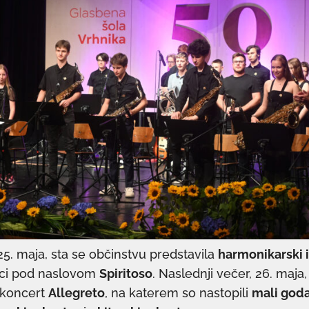
25. maja, sta se občinstvu predstavila
harmonikarski i
ci pod naslovom
Spiritoso
. Naslednji večer, 26. maja
 koncert
Allegreto
, na katerem so nastopili
mali goda