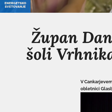
ENERGETSKO
SVETOVANJE
Župan Dani
šoli Vrhnika
V Cankarjevem 
obletnici Glas