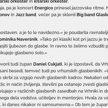
rski orkester
in
kitarski orkester
.
aja, pa je koncert
Energico
prinesel jazzovske ritme. N
fonov
in
Jazz band
, večer pa je sklenil
Big band Glasb
nostaven, a je to le navidezno,« je poudarila ravnatel
ominika Naveršnik
. »Tako pri klasiki kot pri jazzu je t
iti ljubezen do glasbe. In ravno to želimo vzbuditi p
sikujejo glasbeno šolo.«
voril tudi župan
Daniel Cukjati
, ki je izpostavil, da V
pisani besedi, temveč tudi po vrhunskih glasbenikih: 
o skrbi za vzgojo novih glasbenih kadrov. Nekateri od 
ic in način življenja, številni pa ostanejo zvesti glasbi 
elujejo v različnih glasbenih zasedbah na Vrhniki in d
nega dela vodstva, učiteljev in mentorjev. Hvala za v
, ki danes nikakor ni samoumevna.« Ob tem je župan