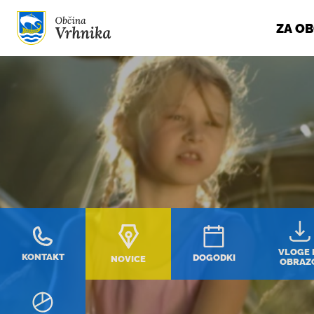
ZA O
Skoči do osrednje vsebine
VLOGE 
KONTAKT
DOGODKI
NOVICE
OBRAZ