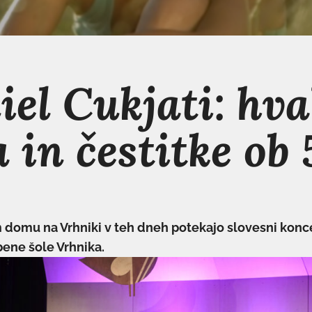
el Cukjati: hva
 in čestitke ob 
domu na Vrhniki v teh dneh potekajo slovesni konce
bene šole Vrhnika.