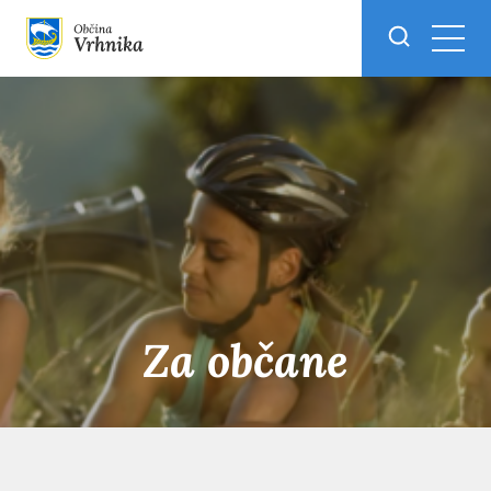
Skoči do osrednje vsebine
Za občane