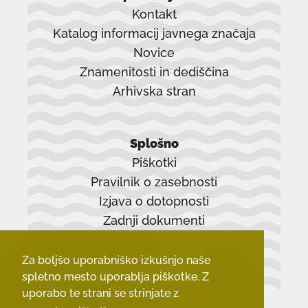
Kontakt
Katalog informacij javnega značaja
Novice
Znamenitosti in dediščina
Arhivska stran
povezava
se
Splošno
odpre
Piškotki
v
Pravilnik o zasebnosti
novem
Izjava o dotopnosti
oknu
Zadnji dokumenti
Za boljšo uporabniško izkušnjo naše
spletno mesto uporablja piškotke. Z
uporabo te strani se strinjate z