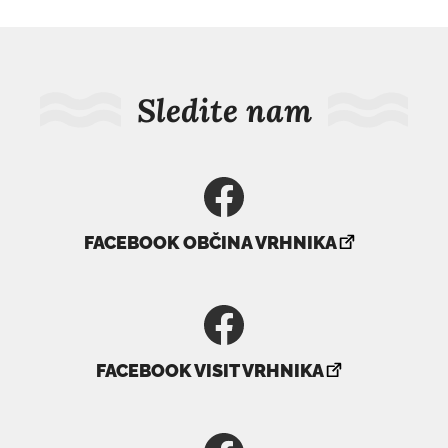
Sledite nam
povezava
FACEBOOK OBČINA VRHNIKA
se
odpre
v
novem
povezava
oknu
FACEBOOK VISIT VRHNIKA
se
odpre
v