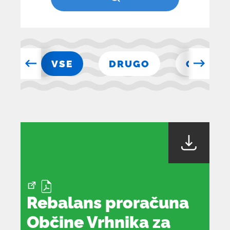
INE
VSE
DRUGO
ODLOK
Rebalans proračuna
Občine Vrhnika za