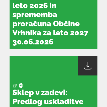
leto 2026 in
sprememba
proračuna Občine
Vrhnika za leto 2027
30.06.2026
dokument
se
odpre
v
novem
oknu
Sklep v zadevi:
Predlog uskladitve