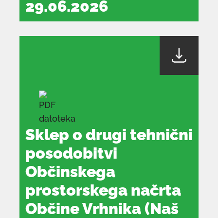
29.06.2026
dokument
se
odpre
v
novem
oknu
Sklep o drugi tehnični
posodobitvi
Občinskega
prostorskega načrta
Občine Vrhnika (Naš