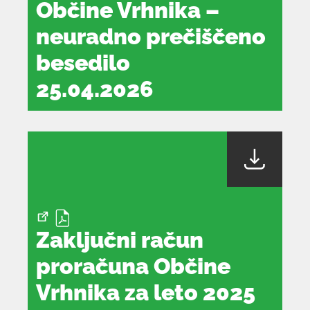
Občine Vrhnika –
neuradno prečiščeno
besedilo
25.04.2026
dokument
se
odpre
v
novem
oknu
Zaključni račun
proračuna Občine
Vrhnika za leto 2025