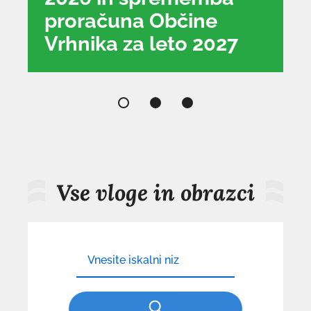
proračuna Občine
Vrhnika za leto 2027
dokument
d
se
se
odpre
od
v
v
novem
n
oknu
o
Vse vloge in obrazci