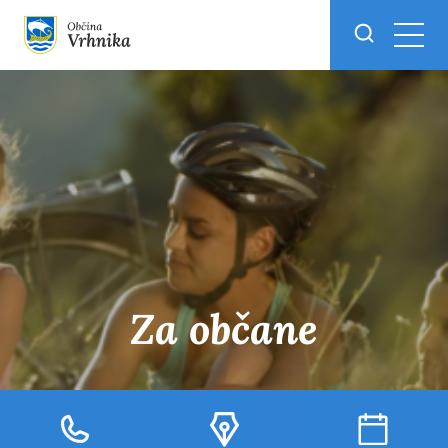
Skoči do osrednje vsebine
Za občane