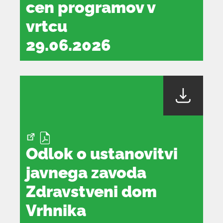
cen programov v
vrtcu
29.06.2026
dokument
se
odpre
v
novem
oknu
Odlok o ustanovitvi
javnega zavoda
Zdravstveni dom
Vrhnika