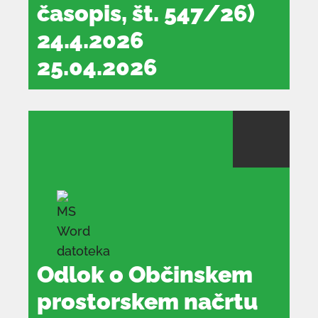
časopis, št. 547/26)
24.4.2026
25.04.2026
dokument
se
odpre
v
novem
oknu
Odlok o Občinskem
prostorskem načrtu