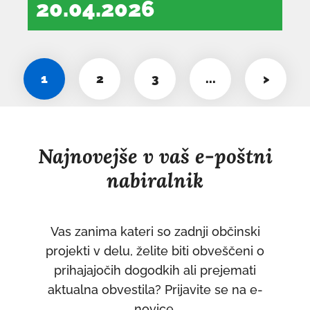
20.04.2026
dokument
se
odpre
1
2
3
...
>
v
novem
oknu
Najnovejše v vaš e-poštni
nabiralnik
Vas zanima kateri so zadnji občinski
projekti v delu, želite biti obveščeni o
prihajajočih dogodkih ali prejemati
aktualna obvestila? Prijavite se na e-
novice.