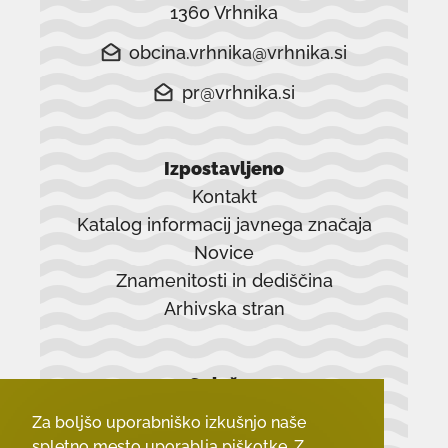
1360 Vrhnika
obcina.vrhnika@vrhnika.si
pr@vrhnika.si
Izpostavljeno
Kontakt
Katalog informacij javnega značaja
Novice
Znamenitosti in dediščina
Arhivska stran
povezava
se
Splošno
odpre
Piškotki
v
Za boljšo uporabniško izkušnjo naše
Pravilnik o zasebnosti
novem
spletno mesto uporablja piškotke. Z