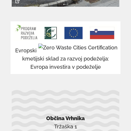
povezava
po
se
se
odpre
od
v
v
novem
n
Evropski
oknu
o
kmetijski sklad za razvoj podeželja:
Evropa investira v podeželje
Občina Vrhnika
Tržaška 1