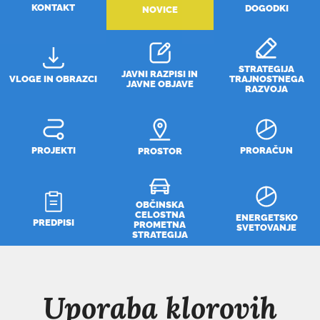
KONTAKT
DOGODKI
NOVICE
STRATEGIJA
JAVNI RAZPISI IN
VLOGE IN OBRAZCI
TRAJNOSTNEGA
JAVNE OBJAVE
RAZVOJA
PROJEKTI
PRORAČUN
PROSTOR
OBČINSKA
CELOSTNA
ENERGETSKO
PREDPISI
PROMETNA
SVETOVANJE
STRATEGIJA
Uporaba klorovih