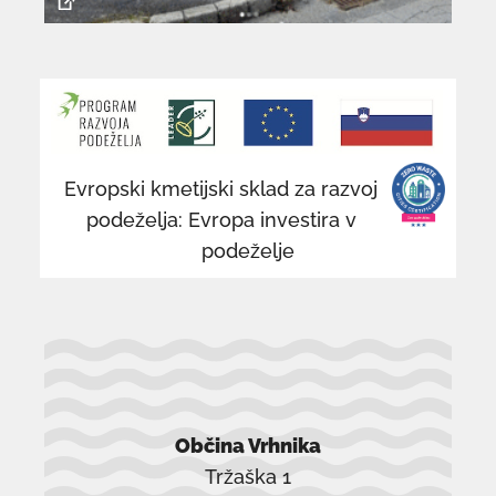
povezava
po
se
se
odpre
od
v
v
novem
n
Evropski kmetijski sklad za razvoj
oknu
o
podeželja: Evropa investira v
podeželje
Občina Vrhnika
Tržaška 1