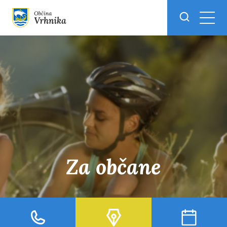
Skoči do osrednje vsebine
Za občane