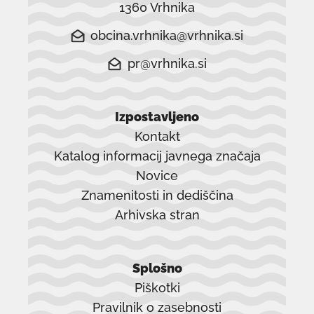
1360 Vrhnika
obcina.vrhnika@vrhnika.si
pr@vrhnika.si
Izpostavljeno
Kontakt
Katalog informacij javnega značaja
Novice
Znamenitosti in dediščina
Arhivska stran
povezava
se
Splošno
odpre
Piškotki
v
Pravilnik o zasebnosti
novem