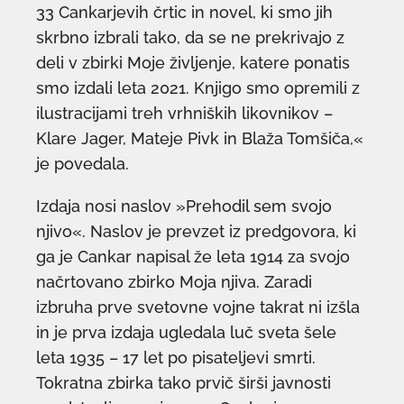
33 Cankarjevih črtic in novel, ki smo jih
skrbno izbrali tako, da se ne prekrivajo z
deli v zbirki Moje življenje, katere ponatis
smo izdali leta 2021. Knjigo smo opremili z
ilustracijami treh vrhniških likovnikov –
Klare Jager, Mateje Pivk in Blaža Tomšiča,«
je povedala.
Izdaja nosi naslov »Prehodil sem svojo
njivo«. Naslov je prevzet iz predgovora, ki
ga je Cankar napisal že leta 1914 za svojo
načrtovano zbirko Moja njiva. Zaradi
izbruha prve svetovne vojne takrat ni izšla
in je prva izdaja ugledala luč sveta šele
leta 1935 – 17 let po pisateljevi smrti.
Tokratna zbirka tako prvič širši javnosti