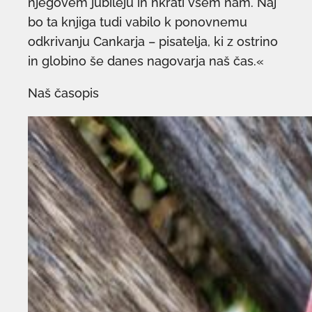
njegovem jubileju in hkrati vsem nam. Naj
bo ta knjiga tudi vabilo k ponovnemu
odkrivanju Cankarja – pisatelja, ki z ostrino
in globino še danes nagovarja naš čas.«
Naš časopis