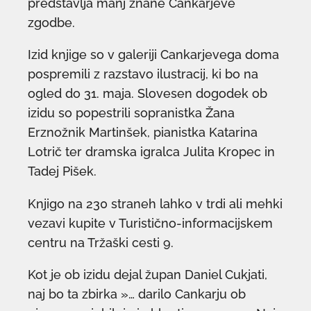
predstavlja manj znane Cankarjeve
zgodbe.
Izid knjige so v galeriji Cankarjevega doma
pospremili z razstavo ilustracij, ki bo na
ogled do 31. maja. Slovesen dogodek ob
izidu so popestrili sopranistka Žana
Erznožnik Martinšek, pianistka Katarina
Lotrič ter dramska igralca Julita Kropec in
Tadej Pišek.
Knjigo na 230 straneh lahko v trdi ali mehki
vezavi kupite v Turistično-informacijskem
centru na Tržaški cesti 9.
Kot je ob izidu dejal župan Daniel Cukjati,
naj bo ta zbirka »… darilo Cankarju ob