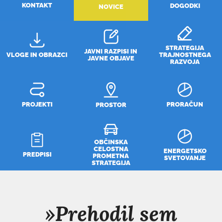
KONTAKT
DOGODKI
NOVICE
STRATEGIJA
JAVNI RAZPISI IN
VLOGE IN OBRAZCI
TRAJNOSTNEGA
JAVNE OBJAVE
RAZVOJA
PROJEKTI
PRORAČUN
PROSTOR
OBČINSKA
CELOSTNA
ENERGETSKO
PREDPISI
PROMETNA
SVETOVANJE
STRATEGIJA
»Prehodil sem