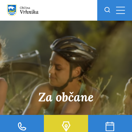
Skoči do osrednje vsebine
Za občane