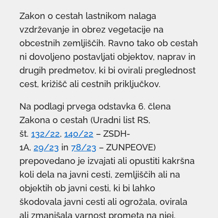
Zakon o cestah lastnikom nalaga
vzdrževanje in obrez vegetacije na
obcestnih zemljiščih. Ravno tako ob cestah
ni dovoljeno postavljati objektov, naprav in
drugih predmetov, ki bi ovirali preglednost
cest, križišč ali cestnih priključkov.
Na podlagi prvega odstavka 6. člena
Zakona o cestah (Uradni list RS,
št.
132/22
,
140/22
– ZSDH-
1A,
29/23
in
78/23
– ZUNPEOVE)
prepovedano je izvajati ali opustiti kakršna
koli dela na javni cesti, zemljiščih ali na
objektih ob javni cesti, ki bi lahko
škodovala javni cesti ali ogrožala, ovirala
ali zmanjšala varnost prometa na njej.