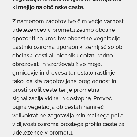
ki mejijo na občinske ceste.
Z namenom zagotovitve čim večje varnosti
udeležencev v prometu želimo občane
opozoriti na ureditev obcestne vegetacije.
Lastniki oziroma uporabniki zemljišč so ob
občinski cesti ali pločniku dolžni redno
obrezovati in vzdrževati žive meje,
grmičevje in drevesa ter ostalo rastlinje
tako, da sta zagotovljena preglednost in
prosti profil ceste ter je prometna
signalizacija vidna in dostopna. Preveč
bujna vegetacija ob cestah namreč
velikokrat ne zagotavlja minimalnega polja
vidljivosti oziroma prostega profila ceste za
udeležence v prometu.