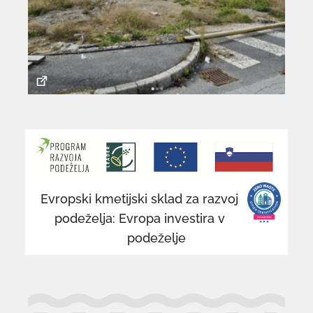
povezava
po
se
se
odpre
od
v
v
novem
n
Evropski kmetijski sklad za razvoj
oknu
o
podeželja: Evropa investira v
podeželje