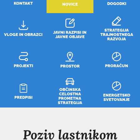
KONTAKT
DOGODKI
NOVICE
STRATEGIJA
JAVNI RAZPISI IN
VLOGE IN OBRAZCI
TRAJNOSTNEGA
JAVNE OBJAVE
RAZVOJA
PROJEKTI
PRORAČUN
PROSTOR
OBČINSKA
CELOSTNA
ENERGETSKO
PREDPISI
PROMETNA
SVETOVANJE
STRATEGIJA
Poziv lastnikom