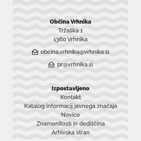
Občina Vrhnika
Tržaška 1
1360 Vrhnika
obcina.vrhnika@vrhnika.si
pr@vrhnika.si
Izpostavljeno
Kontakt
Katalog informacij javnega značaja
Novice
Znamenitosti in dediščina
Arhivska stran
povezava