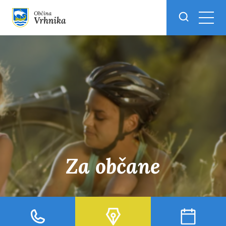
Skoči do osrednje vsebine
Za občane