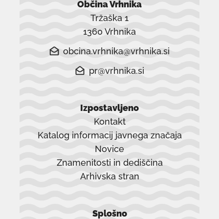
Občina Vrhnika
Tržaška 1
1360 Vrhnika
obcina.vrhnika@vrhnika.si
pr@vrhnika.si
Izpostavljeno
Kontakt
Katalog informacij javnega značaja
Novice
Znamenitosti in dediščina
Arhivska stran
povezava
se
Splošno
odpre