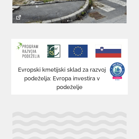
povezava
po
se
se
odpre
od
v
v
novem
n
Evropski kmetijski sklad za razvoj
oknu
o
podeželja: Evropa investira v
podeželje