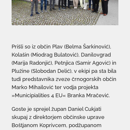
Prišli so iz občin Plav (Belma Šarkinović),
Kolašin (Miodrag Bulatović), Danilovgrad
(Marija Radonjić), Petnjica (Samir Agović) in
Plužine (Slobodan Delić), v ekipi pa sta bila
tudi predstavnika zveze črnogorskih občin
Marko Mihailović ter vodja projekta
»Municipialities 4 EU« Branka Mračević.
Goste je sprejel župan Daniel Cukjati
skupaj z direktorjem občinske uprave
Boštjanom Koprivcem, podžupanom