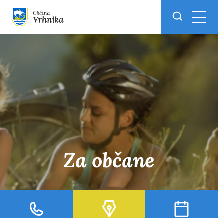
Skoči do osrednje vsebine
Za občane