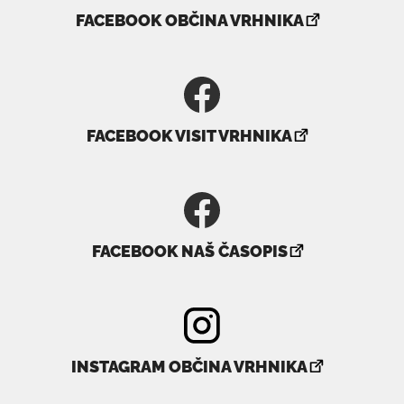
povezava
FACEBOOK OBČINA VRHNIKA
se
odpre
v
novem
povezava
oknu
FACEBOOK VISIT VRHNIKA
se
odpre
v
novem
povezava
oknu
FACEBOOK NAŠ ČASOPIS
se
odpre
v
novem
povezava
oknu
INSTAGRAM OBČINA VRHNIKA
se