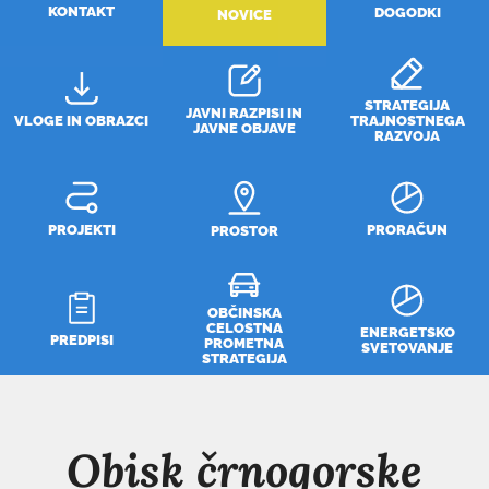
KONTAKT
DOGODKI
NOVICE
STRATEGIJA
JAVNI RAZPISI IN
VLOGE IN OBRAZCI
TRAJNOSTNEGA
JAVNE OBJAVE
RAZVOJA
PROJEKTI
PRORAČUN
PROSTOR
OBČINSKA
CELOSTNA
ENERGETSKO
PREDPISI
PROMETNA
SVETOVANJE
STRATEGIJA
Obisk črnogorske