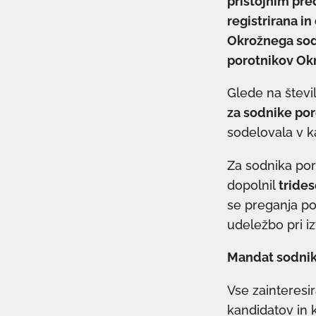
pristojnim pre
registrirana i
Okrožnega sodi
porotnikov Okr
Glede na števi
za sodnike por
sodelovala v k
Za sodnika po
dopolnil
trides
se preganja po 
udeležbo pri iz
Mandat sodnika 
Vse zainteres
kandidatov in 