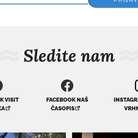
Sledite nam
 VISIT
FACEBOOK NAŠ
INSTAGR
ovezava
povezava
KA
ČASOPIS
VRH
e
se
dpre
odpre
v
ovem
novem