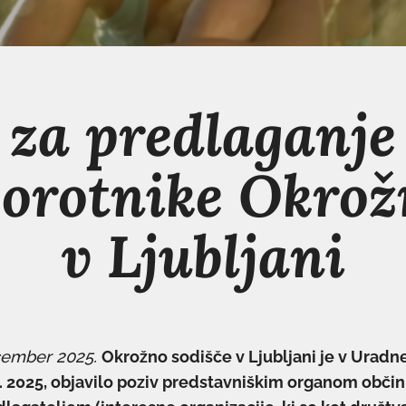
 za predlaganj
porotnike Okrož
v Ljubljani
cember 2025.
Okrožno sodišče v Ljubljani je v Uradne
11. 2025, objavilo poziv predstavniškim organom obči