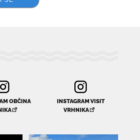
AM OBČINA
INSTAGRAM VISIT
povezava
povezava
NIKA
VRHNIKA
se
se
odpre
odpre
v
v
novem
novem