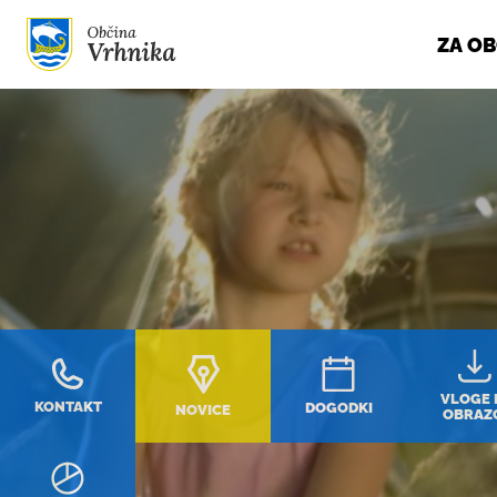
ZA O
Skoči do osrednje vsebine
VLOGE 
KONTAKT
DOGODKI
NOVICE
OBRAZ