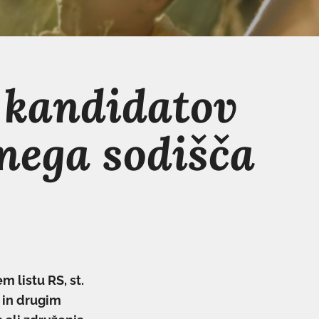
e kandidatov
nega sodišča
m listu RS, st.
n in drugim