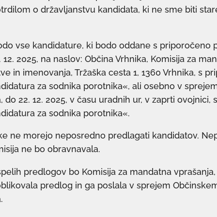
trdilom o državljanstvu kandidata, ki ne sme biti star
do vse kandidature, ki bodo oddane s priporočeno 
. 12. 2025, na naslov: Občina Vrhnika, Komisija za ma
tve in imenovanja, Tržaška cesta 1, 1360 Vrhnika, s p
idatura za sodnika porotnika«, ali osebno v spreje
 do 22. 12. 2025, v času uradnih ur, v zaprti ovojnici,
idatura za sodnika porotnika«.
nke ne morejo neposredno predlagati kandidatov. Ne
isija ne bo obravnavala.
spelih predlogov bo Komisija za mandatna vprašanja, 
blikovala predlog in ga poslala v sprejem Občinske
.