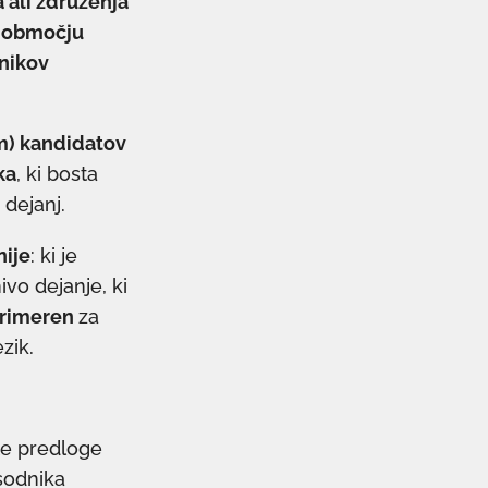
 ali združenja
a območju
dnikov
m) kandidatov
ka
, ki bosta
dejanj.
nije
: ki je
vo dejanje, ki
primeren
za
zik.
te predloge
 sodnika