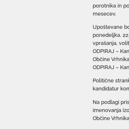
porotnika in po
mesecev.
Upoštevane bo
ponedeljka, 22
vprašanja, voli
ODPIRAJ – Kand
Občine Vrhnika,
ODPIRAJ – Kand
Politične stra
kandidatur kom
Na podlagi pri
imenovanja izo
Občine Vrhnika