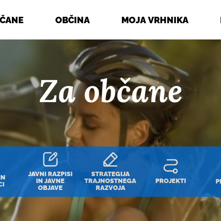
BČANE
OBČINA
MOJA VRHNIKA
Za občane
JAVNI RAZPISI
STRATEGIJA
IN
IN JAVNE
TRAJNOSTNEGA
PROJEKTI
P
CI
OBJAVE
RAZVOJA