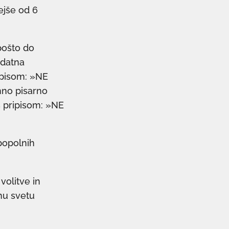
ejše od 6
pošto do
ndatna
ripisom: »NE
mno pisarno
 s pripisom: »NE
popolnih
volitve in
mu svetu