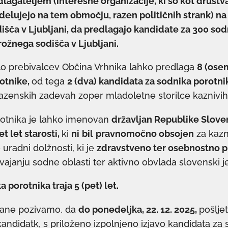
dlagateljem (interesne organizacije, ki so kot društva
n delujejo na tem območju, razen političnih strank) n
šča v Ljubljani, da predlagajo kandidate za 300 so
ožnega sodišča v Ljubljani.
lo prebivalcev Občina Vrhnika lahko predlaga
8 (ose
otnike,
od tega
2 (dva) kandidata za sodnika porotni
azenskih zadevah zoper mladoletne storilce kaznivih 
rotnika je lahko imenovan
državljan Republike Slove
et let starosti,
ki
ni
bil
pravnomočno obsojen
za kazni
uradni dolžnosti, ki je
zdravstveno ter osebnostno 
vajanju sodne oblasti ter aktivno obvlada slovenski je
porotnika traja 5 (pet) let.
irane pozivamo, da
do ponedeljka, 22. 12. 2025,
pošlje
kandidatk, s priloženo izpolnjeno izjavo kandidata za