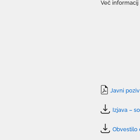
Več informacij
Javni poziv
povezava
se
Izjava – s
odpre
povezava
v
se
Obvestilo
novem
odpre
povezava