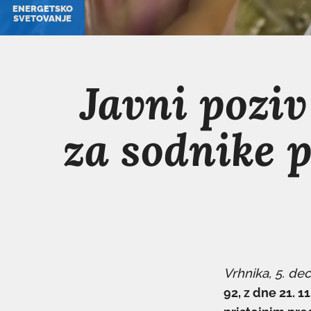
ENERGETSKO
SVETOVANJE
Javni poziv
za sodnike 
Vrhnika, 5. de
92, z dne 21. 