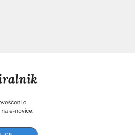
iralnik
obveščeni o
e na e-novice.