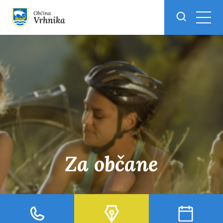
Skoči do osrednje vsebine
Za občane