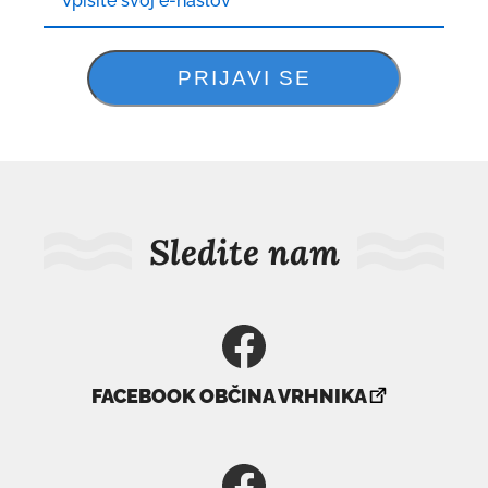
Sledite nam
povezava
FACEBOOK OBČINA VRHNIKA
se
odpre
v