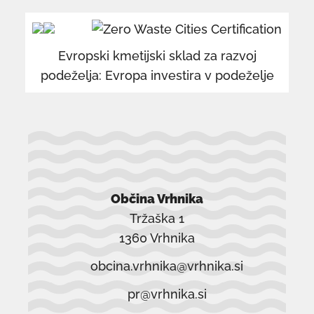
se
se
odpre
od
v
v
Evropski kmetijski sklad za razvoj
novem
n
podeželja: Evropa investira v podeželje
oknu
o
Občina Vrhnika
Tržaška 1
1360 Vrhnika
obcina.vrhnika@vrhnika.si
pr@vrhnika.si