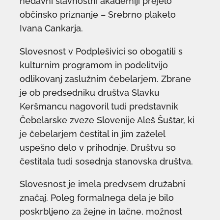
nedavni slavnostni akademiji prejelo
občinsko priznanje – Srebrno plaketo
Ivana Cankarja.
Slovesnost v Podplešivici so obogatili s
kulturnim programom in podelitvijo
odlikovanj zaslužnim čebelarjem. Zbrane
je ob predsedniku društva Slavku
Keršmancu nagovoril tudi predstavnik
Čebelarske zveze Slovenije Aleš Šuštar, ki
je čebelarjem čestital in jim zaželel
uspešno delo v prihodnje. Društvu so
čestitala tudi sosednja stanovska društva.
Slovesnost je imela predvsem družabni
značaj. Poleg formalnega dela je bilo
poskrbljeno za žejne in lačne, možnost