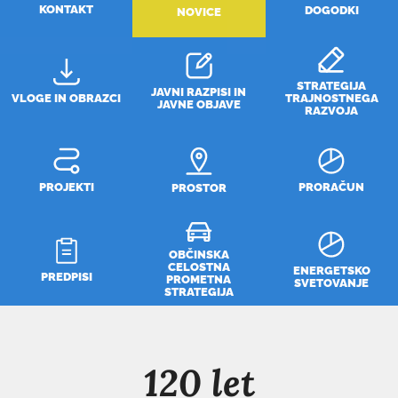
KONTAKT
DOGODKI
NOVICE
STRATEGIJA
JAVNI RAZPISI IN
VLOGE IN OBRAZCI
TRAJNOSTNEGA
JAVNE OBJAVE
RAZVOJA
PROJEKTI
PRORAČUN
PROSTOR
OBČINSKA
CELOSTNA
ENERGETSKO
PREDPISI
PROMETNA
SVETOVANJE
STRATEGIJA
120 let