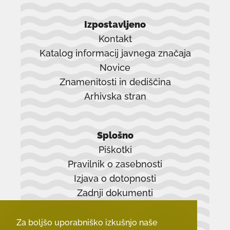
Izpostavljeno
Kontakt
Katalog informacij javnega značaja
Novice
Znamenitosti in dediščina
Arhivska stran
povezava
se
Splošno
odpre
Piškotki
v
Pravilnik o zasebnosti
novem
Izjava o dotopnosti
oknu
Zadnji dokumenti
Za boljšo uporabniško izkušnjo naše