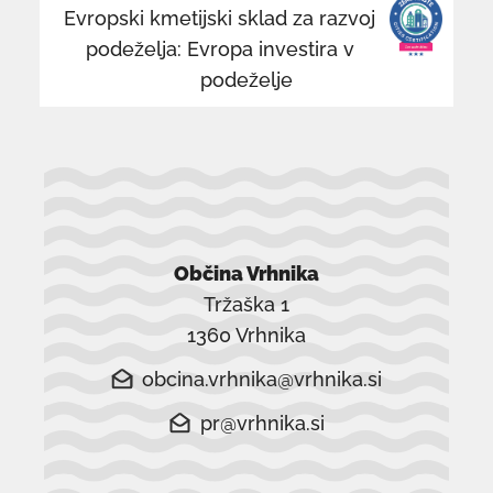
Evropski kmetijski sklad za razvoj
oknu
o
podeželja: Evropa investira v
podeželje
Občina Vrhnika
Tržaška 1
1360 Vrhnika
obcina.vrhnika@vrhnika.si
pr@vrhnika.si