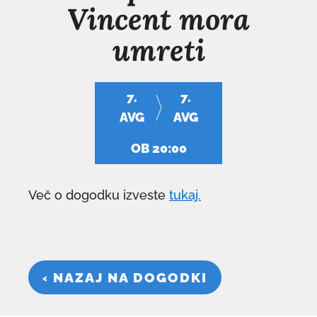
Vincent mora
umreti
7.
7.
AVG
AVG
OB 20:00
Več o dogodku izveste
tukaj.
‹ NAZAJ NA DOGODKI