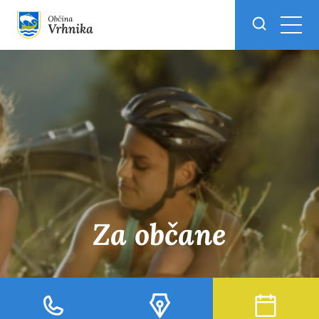
Skoči do osrednje vsebine
Za občane