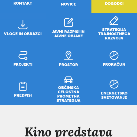
KONTAKT
DOGODKI
NOVICE
STRATEGIJA
JAVNI RAZPISI IN
VLOGE IN OBRAZCI
TRAJNOSTNEGA
JAVNE OBJAVE
RAZVOJA
PROJEKTI
PRORAČUN
PROSTOR
OBČINSKA
CELOSTNA
ENERGETSKO
PREDPISI
PROMETNA
SVETOVANJE
STRATEGIJA
Kino predstava