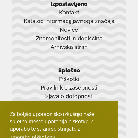
Izpostavljeno
Kontakt
Katalog informacij javnega značaja
Novice
Znamenitosti in dediščina
Arhivska stran
povezava
se
Splošno
odpre
Piškotki
v
Pravilnik o zasebnosti
novem
Izjava o dotopnosti
oknu
Zadnji dokumenti
Za boljšo uporabniško izkušnjo naše
spletno mesto uporablja piškotke. Z
uporabo te strani se strinjate z
uporabo piškotkov