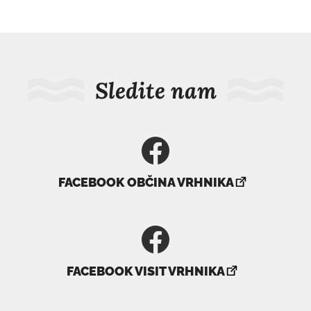
Sledite nam
povezava
FACEBOOK OBČINA VRHNIKA
se
odpre
v
novem
povezava
oknu
FACEBOOK VISIT VRHNIKA
se
odpre