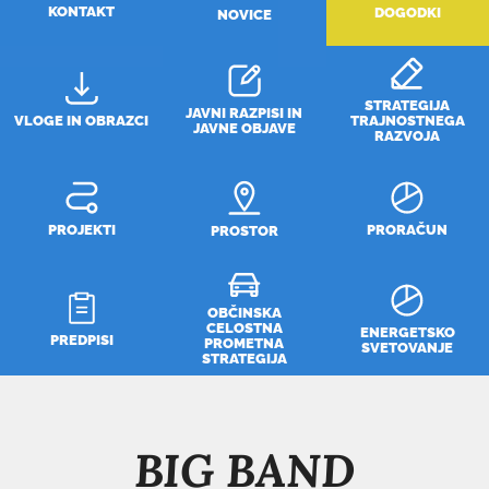
KONTAKT
DOGODKI
NOVICE
STRATEGIJA
JAVNI RAZPISI IN
VLOGE IN OBRAZCI
TRAJNOSTNEGA
JAVNE OBJAVE
RAZVOJA
PROJEKTI
PRORAČUN
PROSTOR
OBČINSKA
CELOSTNA
ENERGETSKO
PREDPISI
PROMETNA
SVETOVANJE
STRATEGIJA
BIG BAND