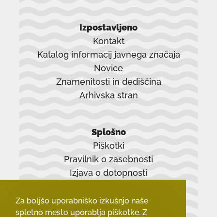
Izpostavljeno
Kontakt
Katalog informacij javnega značaja
Novice
Znamenitosti in dediščina
Arhivska stran
povezava
se
Splošno
odpre
Piškotki
v
Pravilnik o zasebnosti
novem
Izjava o dotopnosti
oknu
Zadnji dokumenti
Za boljšo uporabniško izkušnjo naše
spletno mesto uporablja piškotke. Z