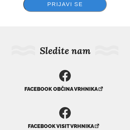
Sledite nam
povezava
FACEBOOK OBČINA VRHNIKA
se
odpre
v
novem
povezava
oknu
FACEBOOK VISIT VRHNIKA