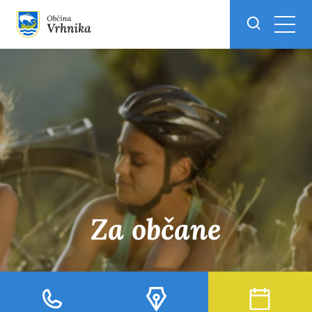
Skoči do osrednje vsebine
Za občane