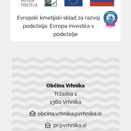
v
v
novem
n
Evropski kmetijski sklad za razvoj
oknu
o
podeželja: Evropa investira v
podeželje
Občina Vrhnika
Tržaška 1
1360 Vrhnika
obcina.vrhnika@vrhnika.si
pr@vrhnika.si