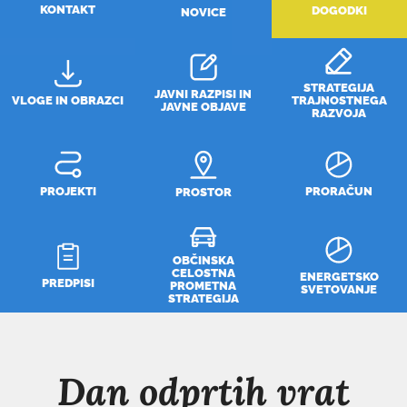
KONTAKT
DOGODKI
NOVICE
STRATEGIJA
JAVNI RAZPISI IN
VLOGE IN OBRAZCI
TRAJNOSTNEGA
JAVNE OBJAVE
RAZVOJA
PROJEKTI
PRORAČUN
PROSTOR
OBČINSKA
CELOSTNA
ENERGETSKO
PREDPISI
PROMETNA
SVETOVANJE
STRATEGIJA
Dan odprtih vrat