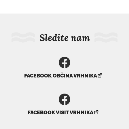
Sledite nam
povezava
FACEBOOK OBČINA VRHNIKA
se
odpre
v
novem
povezava
oknu
FACEBOOK VISIT VRHNIKA
se
odpre