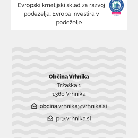
Evropski kmetijski sklad za razvoj
oknu
o
podeželja: Evropa investira v
podeželje
Občina Vrhnika
Tržaška 1
1360 Vrhnika
obcina.vrhnika@vrhnika.si
pr@vrhnika.si