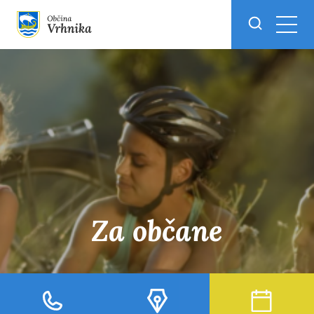
Skoči do osrednje vsebine
Za občane