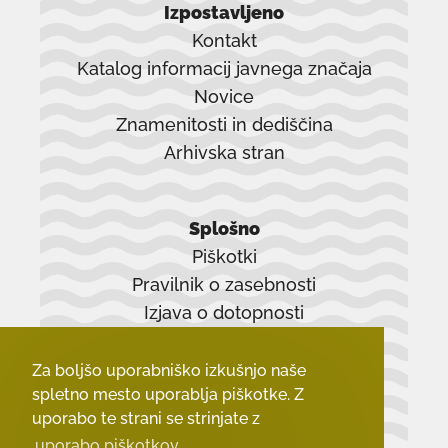
Izpostavljeno
Kontakt
Katalog informacij javnega značaja
Novice
Znamenitosti in dediščina
Arhivska stran
povezava
se
Splošno
odpre
Piškotki
v
Pravilnik o zasebnosti
novem
Izjava o dotopnosti
oknu
Zadnji dokumenti
Za boljšo uporabniško izkušnjo naše
spletno mesto uporablja piškotke. Z
uporabo te strani se strinjate z
uporabo piškotkov