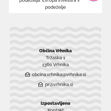
podeželja: Evropa investira v
podeželje
Občina Vrhnika
Tržaška 1
1360 Vrhnika
obcina.vrhnika@vrhnika.si
pr@vrhnika.si
Izpostavljeno
Kontakt