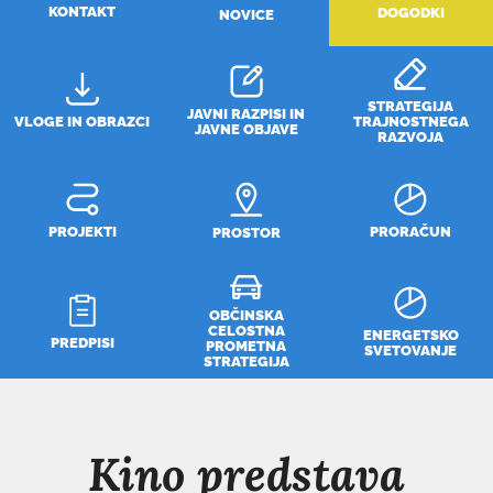
KONTAKT
DOGODKI
NOVICE
STRATEGIJA
JAVNI RAZPISI IN
VLOGE IN OBRAZCI
TRAJNOSTNEGA
JAVNE OBJAVE
RAZVOJA
PROJEKTI
PRORAČUN
PROSTOR
OBČINSKA
CELOSTNA
ENERGETSKO
PREDPISI
PROMETNA
SVETOVANJE
STRATEGIJA
Kino predstava