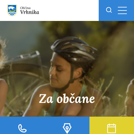
Skoči do osrednje vsebine
Za občane