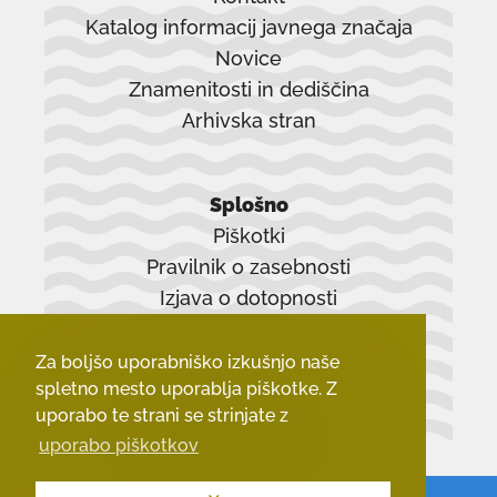
Katalog informacij javnega značaja
Novice
Znamenitosti in dediščina
Arhivska stran
povezava
se
Splošno
odpre
Piškotki
v
Pravilnik o zasebnosti
novem
Izjava o dotopnosti
oknu
Zadnji dokumenti
Za boljšo uporabniško izkušnjo naše
spletno mesto uporablja piškotke. Z
uporabo te strani se strinjate z
uporabo piškotkov