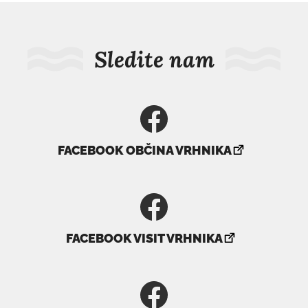
Sledite nam
povezava
FACEBOOK OBČINA VRHNIKA
se
odpre
v
novem
povezava
oknu
FACEBOOK VISIT VRHNIKA
se
odpre
v
novem