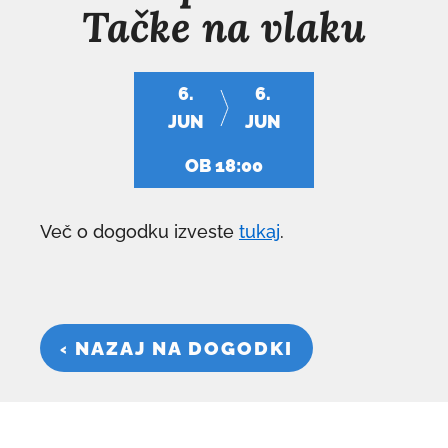
Tačke na vlaku
6.
6.
JUN
JUN
OB 18:00
Več o dogodku izveste
tukaj
.
‹ NAZAJ NA DOGODKI