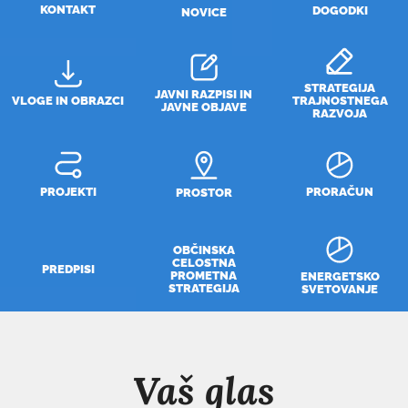
KONTAKT
DOGODKI
NOVICE
STRATEGIJA
JAVNI RAZPISI IN
VLOGE IN OBRAZCI
TRAJNOSTNEGA
JAVNE OBJAVE
RAZVOJA
PROJEKTI
PRORAČUN
PROSTOR
OBČINSKA
CELOSTNA
PREDPISI
PROMETNA
ENERGETSKO
STRATEGIJA
SVETOVANJE
Vaš glas