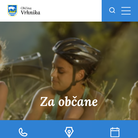
Skoči do osrednje vsebine
Za občane