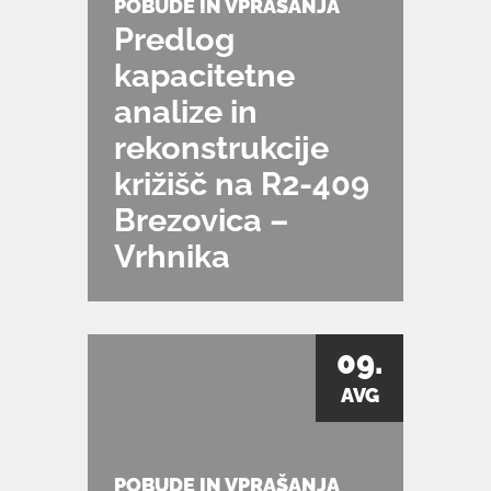
POBUDE IN VPRAŠANJA
Predlog
kapacitetne
analize in
rekonstrukcije
križišč na R2-409
Brezovica –
Vrhnika
09.
AVG
POBUDE IN VPRAŠANJA