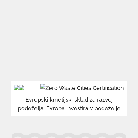
povezava
po
se
se
odpre
od
v
v
Evropski kmetijski sklad za razvoj
novem
n
podeželja: Evropa investira v podeželje
oknu
o