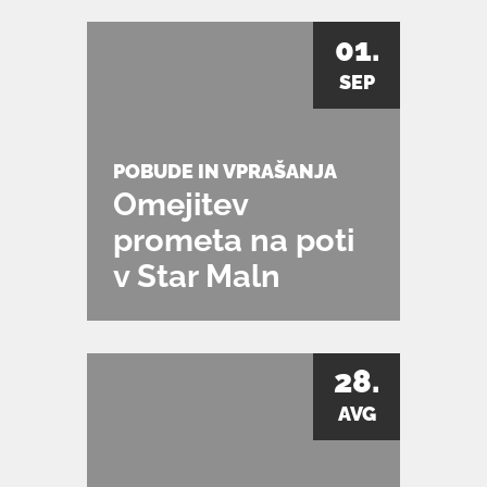
01.
SEP
POBUDE IN VPRAŠANJA
Omejitev
prometa na poti
v Star Maln
28.
AVG