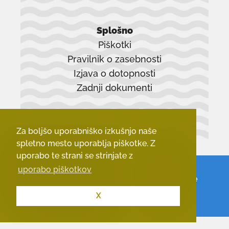
povezava
se
Splošno
odpre
Piškotki
v
Pravilnik o zasebnosti
novem
Izjava o dotopnosti
oknu
Zadnji dokumenti
Za boljšo uporabniško izkušnjo naše
spletno mesto uporablja piškotke. Z
uporabo te strani se strinjate z
uporabo piškotkov
© 2026 - Občina Vrhnika.
Vse pravice
pridržane.
X