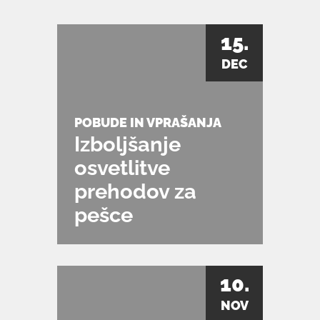
15.
DEC
POBUDE IN VPRAŠANJA
Izboljšanje
osvetlitve
prehodov za
pešce
10.
NOV