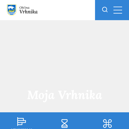
Skoči do osrednje vsebine
Moja Vrhnika