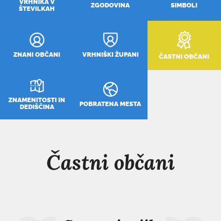
VRHNIKA V
ZGODOVINA
SIMBOLI
ŠTEVILKAH
ZNANI OBČANI
VRHNIŠKI ŽUPANI
ČASTNI OBČANI
ZNAMENITOSTI IN
POBRATENA MESTA
DEDIŠČINA
Častni občani