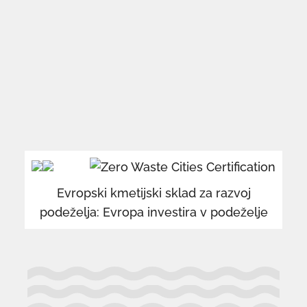
povezava
po
se
se
odpre
od
v
v
Evropski kmetijski sklad za razvoj
novem
n
podeželja: Evropa investira v podeželje
oknu
o