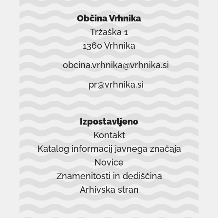
Občina Vrhnika
Tržaška 1
1360 Vrhnika
obcina.vrhnika@vrhnika.si
pr@vrhnika.si
Izpostavljeno
Kontakt
Katalog informacij javnega značaja
Novice
Znamenitosti in dediščina
Arhivska stran
povezava
se