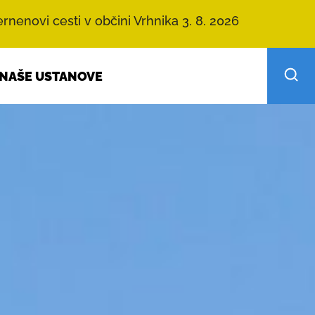
rnenovi cesti v občini Vrhnika 3. 8. 2026
NAŠE USTANOVE