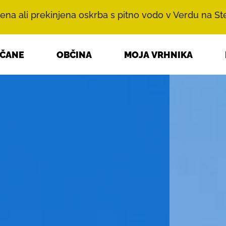
ena ali prekinjena oskrba s pitno vodo v Verdu na Ste
BČANE
OBČINA
MOJA VRHNIKA