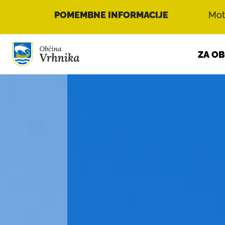
POMEMBNE INFORMACIJE
Mot
Skoči do osrednje vsebine
ZA O